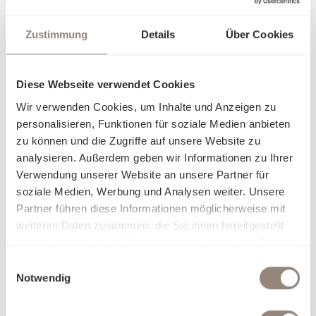
Ihren Rückzugsort in eine persönliche Wohlfühloase
verwandelt.
Zustimmung
Details
Über Cookies
Erleben Sie pure Sinnlichkeit: Ob seidig glatt, sanft kühlend,
zart und luftig oder wohlig wärmend – unsere erlesenen
Diese Webseite verwendet Cookies
Stoffe passen sich Ihrem Komfort an und lassen Sie mit
Wir verwenden Cookies, um Inhalte und Anzeigen zu
jeder Berührung eine neue Facette der Behaglichkeit
personalisieren, Funktionen für soziale Medien anbieten
entdecken. Unsere Bettwäsche ist nicht nur ein Produkt,
zu können und die Zugriffe auf unsere Website zu
sondern eine Einladung, sich in Eleganz und Luxus fallen zu
analysieren. Außerdem geben wir Informationen zu Ihrer
lassen. Finden Sie heraus, worin Sie sich am besten
Verwendung unserer Website an unsere Partner für
aufgehoben fühlen, und träumen Sie sich in Welten, die nur
soziale Medien, Werbung und Analysen weiter. Unsere
für Sie geschaffen wurden.
Partner führen diese Informationen möglicherweise mit
weiteren Daten zusammen, die Sie ihnen bereitgestellt
haben oder die sie im Rahmen Ihrer Nutzung der Dienste
gesammelt haben.
Einwilligungsauswahl
Notwendig