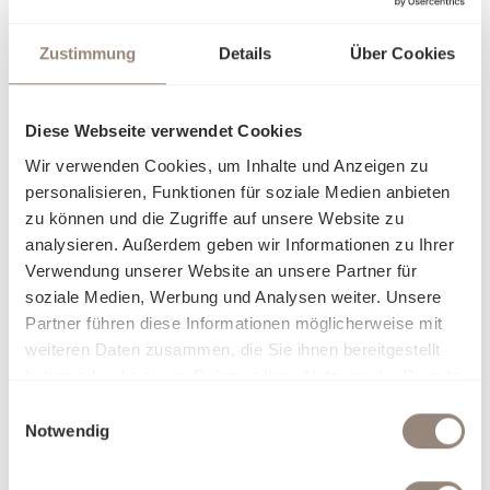
Ihren Rückzugsort in eine persönliche Wohlfühloase
verwandelt.
Zustimmung
Details
Über Cookies
Erleben Sie pure Sinnlichkeit: Ob seidig glatt, sanft kühlend,
zart und luftig oder wohlig wärmend – unsere erlesenen
Diese Webseite verwendet Cookies
Stoffe passen sich Ihrem Komfort an und lassen Sie mit
Wir verwenden Cookies, um Inhalte und Anzeigen zu
jeder Berührung eine neue Facette der Behaglichkeit
personalisieren, Funktionen für soziale Medien anbieten
entdecken. Unsere Bettwäsche ist nicht nur ein Produkt,
zu können und die Zugriffe auf unsere Website zu
sondern eine Einladung, sich in Eleganz und Luxus fallen zu
analysieren. Außerdem geben wir Informationen zu Ihrer
lassen. Finden Sie heraus, worin Sie sich am besten
Verwendung unserer Website an unsere Partner für
aufgehoben fühlen, und träumen Sie sich in Welten, die nur
soziale Medien, Werbung und Analysen weiter. Unsere
für Sie geschaffen wurden.
Partner führen diese Informationen möglicherweise mit
weiteren Daten zusammen, die Sie ihnen bereitgestellt
haben oder die sie im Rahmen Ihrer Nutzung der Dienste
gesammelt haben.
Einwilligungsauswahl
Notwendig