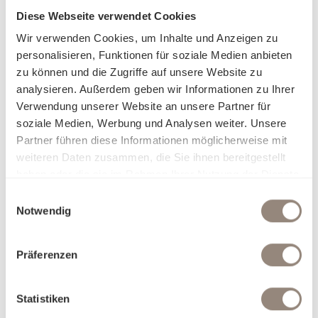
und zusammen mit unseren einzigartigen Stoffqualitäten
Diese Webseite verwendet Cookies
bleibende Berührungen hinterlassen.
Wir verwenden Cookies, um Inhalte und Anzeigen zu
Über Schlossberg
personalisieren, Funktionen für soziale Medien anbieten
zu können und die Zugriffe auf unsere Website zu
analysieren. Außerdem geben wir Informationen zu Ihrer
Verwendung unserer Website an unsere Partner für
soziale Medien, Werbung und Analysen weiter. Unsere
Partner führen diese Informationen möglicherweise mit
weiteren Daten zusammen, die Sie ihnen bereitgestellt
haben oder die sie im Rahmen Ihrer Nutzung der Dienste
Bettwäsche im Chalet-Stil
gesammelt haben.
Einwilligungsauswahl
Notwendig
Zwischen majestätischen Berggipfeln, klarer Alpenluft und
der wohltuenden Ruhe der Natur entsteht ein Gefühl von
Präferenzen
Geborgenheit. Unsere Alpine Living Bettwäsche greift diese
besondere Atmosphäre auf und verbindet charaktervolle,
handgemalte Designs mit feinsten Materialien.
Statistiken