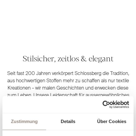
Stilsicher, zeitlos & elegant
Seit fast 200 Jahren verkörpert Schlossberg die Tradition,
aus hochwertigen Stoffen mehr zu schaffen als nur textile
Kreationen – wir malen Geschichten und erwecken diese
zum Leben. Unsere Leidenschaft für aussergewöhnliches
Design und unvergleichliche Handwerkskunst zeigt sich in
jedem Detail. Jedes unserer Designs wird noch heute am
ursprünglichen Standort in unserem hauseigenen Atelier
Zustimmung
Details
Über Cookies
von Hand gemalt. Es sind kleine Meisterwerke, die Ihren
Rückzugsort in eine persönliche Wohlfühloase verwandeln