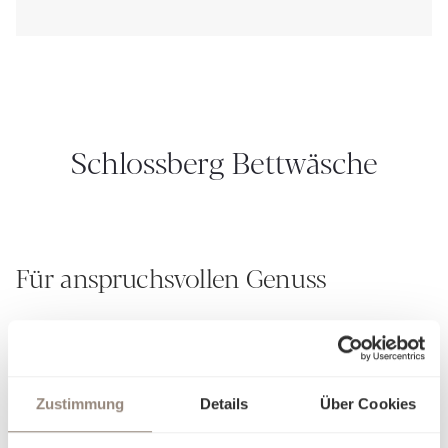
Schlossberg Bettwäsche
Für anspruchsvollen Genuss
Seit über 190 Jahren verkörpert Schlossberg die Kunst, aus
Stoffen mehr zu schaffen als nur textile Kreationen – wir
weben Geschichten. Unsere Leidenschaft für
aussergewöhnliches Design und unvergleichliche
Zustimmung
Details
Über Cookies
Handwerkskunst zeigt sich in jedem Detail. Jedes unserer
von Hand gemalten Muster ist ein kleines Meisterwerk, das