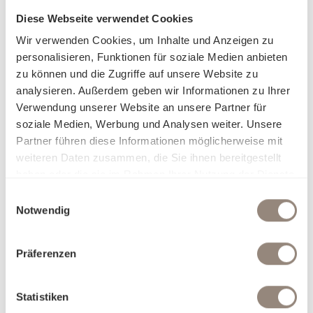
Ihren Rückzugsort in eine persönliche Wohlfühloase
Diese Webseite verwendet Cookies
verwandelt.
Wir verwenden Cookies, um Inhalte und Anzeigen zu
personalisieren, Funktionen für soziale Medien anbieten
Erleben Sie pure Sinnlichkeit: Ob seidig glatt, sanft kühlend,
zu können und die Zugriffe auf unsere Website zu
zart und luftig oder wohlig wärmend – unsere erlesenen
analysieren. Außerdem geben wir Informationen zu Ihrer
Stoffe passen sich Ihrem Komfort an und lassen Sie mit
Verwendung unserer Website an unsere Partner für
jeder Berührung eine neue Facette der Behaglichkeit
soziale Medien, Werbung und Analysen weiter. Unsere
entdecken. Unsere Bettwäsche ist nicht nur ein Produkt,
Partner führen diese Informationen möglicherweise mit
sondern eine Einladung, sich in Eleganz und Luxus fallen zu
weiteren Daten zusammen, die Sie ihnen bereitgestellt
lassen. Finden Sie heraus, worin Sie sich am besten
haben oder die sie im Rahmen Ihrer Nutzung der Dienste
aufgehoben fühlen, und träumen Sie sich in Welten, die nur
gesammelt haben.
Einwilligungsauswahl
für Sie geschaffen wurden.
Notwendig
Präferenzen
Statistiken