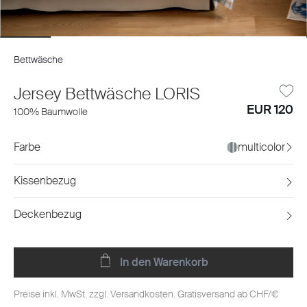
Bettwäsche
Jersey Bettwäsche LORIS
EUR 120
100% Baumwolle
Farbe
multicolor
Kissenbezug
Deckenbezug
In den Warenkorb
Preise inkl. MwSt. zzgl. Versandkosten. Gratisversand ab CHF/€