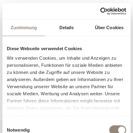
Anzahl
In den Warenkorb
Zustimmung
Details
Über Cookies
Sofort verfügbar
Preise inkl. MwSt. zzgl. Versandkosten. Gratisversand ab CHF/€
Diese Webseite verwendet Cookies
150.-
Wir verwenden Cookies, um Inhalte und Anzeigen zu
personalisieren, Funktionen für soziale Medien anbieten
Mehr Produktinformationen
zu können und die Zugriffe auf unsere Website zu
analysieren. Außerdem geben wir Informationen zu Ihrer
Verwendung unserer Website an unsere Partner für
soziale Medien, Werbung und Analysen weiter. Unsere
Partner führen diese Informationen möglicherweise mit
weiteren Daten zusammen, die Sie ihnen bereitgestellt
haben oder die sie im Rahmen Ihrer Nutzung der Dienste
gesammelt haben.
Einwilligungsauswahl
Notwendig