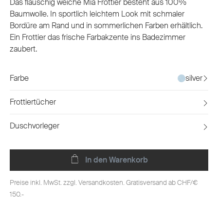
Das flauschig weiche Mia Frottier besteht aus 100%
Baumwolle. In sportlich leichtem Look mit schmaler
Bordüre am Rand und in sommerlichen Farben erhältlich.
Ein Frottier das frische Farbakzente ins Badezimmer
zaubert.
Farbe
silver
Frottiertücher
Duschvorleger
In den Warenkorb
Preise inkl. MwSt. zzgl. Versandkosten. Gratisversand ab CHF/€
150.-