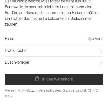
Das flauschig weiche Mia Frottier besteht aus 100%
Baumwolle. In sportlich leichtem Look mit schmaler
Bordüre am Rand und in sommerlichen Farben erhältlich.
Ein Frottier das frische Farbakzente ins Badezimmer
zaubert.
Farbe
silver
Frottiertücher
Duschvorleger
In den Warenkorb
Preise inkl. MwSt. zzgl. Versandkosten. Gratisversand ab CHF/€
150.-