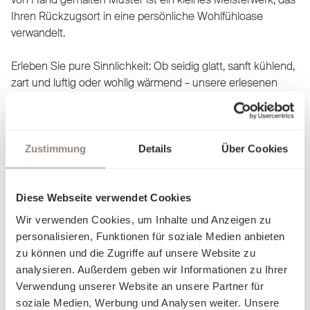
Ihren Rückzugsort in eine persönliche Wohlfühloase
verwandelt.
Erleben Sie pure Sinnlichkeit: Ob seidig glatt, sanft kühlend,
zart und luftig oder wohlig wärmend – unsere erlesenen
Stoffe passen sich Ihrem Komfort an und lassen Sie mit
jeder Berührung eine neue Facette der Behaglichkeit
entdecken. Unsere Bettwäsche ist nicht nur ein Produkt,
sondern eine Einladung, sich in Eleganz und Luxus fallen zu
Zustimmung
Details
Über Cookies
lassen. Finden Sie heraus, worin Sie sich am besten
aufgehoben fühlen, und träumen Sie sich in Welten, die nur
für Sie geschaffen wurden.
Diese Webseite verwendet Cookies
Wir verwenden Cookies, um Inhalte und Anzeigen zu
personalisieren, Funktionen für soziale Medien anbieten
zu können und die Zugriffe auf unsere Website zu
analysieren. Außerdem geben wir Informationen zu Ihrer
Verwendung unserer Website an unsere Partner für
soziale Medien, Werbung und Analysen weiter. Unsere