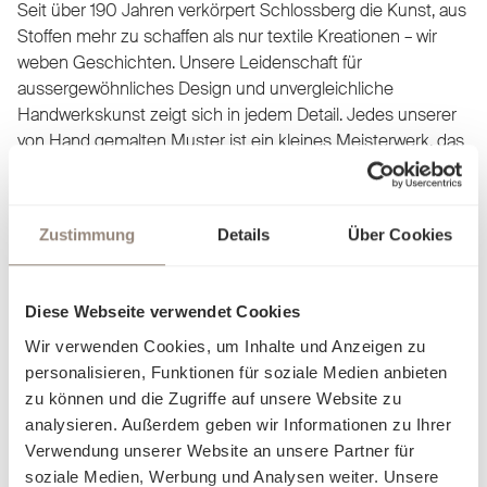
Seit über 190 Jahren verkörpert Schlossberg die Kunst, aus
Stoffen mehr zu schaffen als nur textile Kreationen – wir
weben Geschichten. Unsere Leidenschaft für
aussergewöhnliches Design und unvergleichliche
Handwerkskunst zeigt sich in jedem Detail. Jedes unserer
von Hand gemalten Muster ist ein kleines Meisterwerk, das
Ihren Rückzugsort in eine persönliche Wohlfühloase
verwandelt.
Zustimmung
Details
Über Cookies
Erleben Sie pure Sinnlichkeit: Ob seidig glatt, sanft kühlend,
zart und luftig oder wohlig wärmend – unsere erlesenen
Stoffe passen sich Ihrem Komfort an und lassen Sie mit
Diese Webseite verwendet Cookies
jeder Berührung eine neue Facette der Behaglichkeit
Wir verwenden Cookies, um Inhalte und Anzeigen zu
entdecken. Unsere Bettwäsche ist nicht nur ein Produkt,
personalisieren, Funktionen für soziale Medien anbieten
sondern eine Einladung, sich in Eleganz und Luxus fallen zu
zu können und die Zugriffe auf unsere Website zu
lassen. Finden Sie heraus, worin Sie sich am besten
analysieren. Außerdem geben wir Informationen zu Ihrer
aufgehoben fühlen, und träumen Sie sich in Welten, die nur
Verwendung unserer Website an unsere Partner für
für Sie geschaffen wurden.
soziale Medien, Werbung und Analysen weiter. Unsere