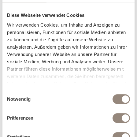
Ressourcen umgehen möchte, findet in Satin Organic eine
stimmige Lösung. Die GOTS-zertifizierte Bio-Baumwolle
Diese Webseite verwendet Cookies
schenkt ein angenehm leichtes Schlafgefühl und bewahrt
Wir verwenden Cookies, um Inhalte und Anzeigen zu
ihre Weichheit über viele Nächte hinweg. Die sorgfältige
personalisieren, Funktionen für soziale Medien anbieten
Verarbeitung und die mercerisierte Veredelung verleihen
zu können und die Zugriffe auf unsere Website zu
dem Gewebe einen natürlichen, matten Glanz, der Farben
analysieren. Außerdem geben wir Informationen zu Ihrer
harmonisch und klar zur Geltung bringt. Satin Organic
Verwendung unserer Website an unsere Partner für
verbindet zeitlose Eleganz mit einem bewussten Anspruch
soziale Medien, Werbung und Analysen weiter. Unsere
– für alle, die sich in ihrem Zuhause nicht nur wohlfühlen,
Partner führen diese Informationen möglicherweise mit
sondern auch verantwortungsvoll entscheiden möchten.
weiteren Daten zusammen, die Sie ihnen bereitgestellt
haben oder die sie im Rahmen Ihrer Nutzung der Dienste
Darum Satin Organic:
gesammelt haben.
Nachhaltig & zertifiziert für höchste ökologische und
Einwilligungsauswahl
soziale Standards
Notwendig
Anschmiegsame, weiche Textur
Natürlich edel und zeitlos schön
Präferenzen
Charakteristische, matt-glänzende Optik
Farbbrillanz für lebendige Farben
Hypoallergen & besonders hautfreundlich
Statistiken