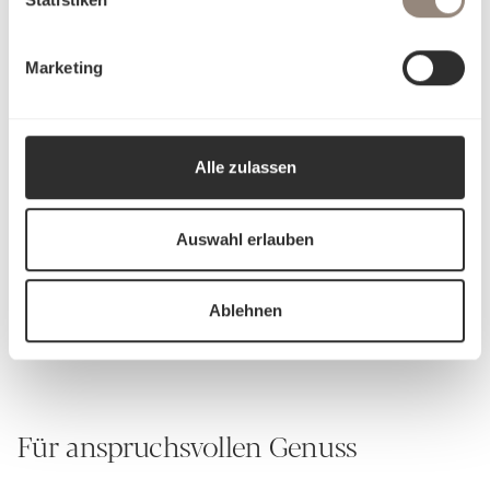
Atmungsaktiv, temperaturregulierend
Sehr langlebig bei korrekter Pflege
Marketing
Alle zulassen
Auswahl erlauben
Schlossberg Bettwäsche
Ablehnen
Für anspruchsvollen Genuss