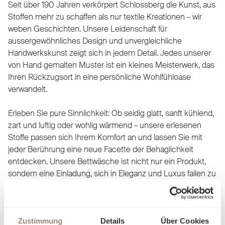
Seit über 190 Jahren verkörpert Schlossberg die Kunst, aus
Stoffen mehr zu schaffen als nur textile Kreationen – wir
weben Geschichten. Unsere Leidenschaft für
aussergewöhnliches Design und unvergleichliche
Handwerkskunst zeigt sich in jedem Detail. Jedes unserer
von Hand gemalten Muster ist ein kleines Meisterwerk, das
Ihren Rückzugsort in eine persönliche Wohlfühloase
verwandelt.
Erleben Sie pure Sinnlichkeit: Ob seidig glatt, sanft kühlend,
zart und luftig oder wohlig wärmend – unsere erlesenen
Stoffe passen sich Ihrem Komfort an und lassen Sie mit
jeder Berührung eine neue Facette der Behaglichkeit
entdecken. Unsere Bettwäsche ist nicht nur ein Produkt,
sondern eine Einladung, sich in Eleganz und Luxus fallen zu
lassen. Finden Sie heraus, worin Sie sich am besten
aufgehoben fühlen, und träumen Sie sich in Welten, die nur
für Sie geschaffen wurden.
Zustimmung
Details
Über Cookies