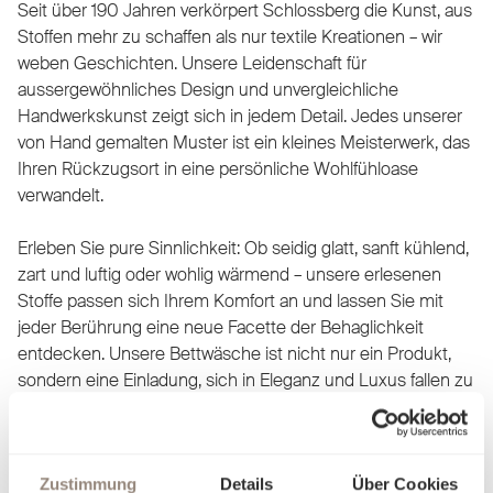
Seit über 190 Jahren verkörpert Schlossberg die Kunst, aus
Stoffen mehr zu schaffen als nur textile Kreationen – wir
weben Geschichten. Unsere Leidenschaft für
aussergewöhnliches Design und unvergleichliche
Handwerkskunst zeigt sich in jedem Detail. Jedes unserer
von Hand gemalten Muster ist ein kleines Meisterwerk, das
Ihren Rückzugsort in eine persönliche Wohlfühloase
verwandelt.
Erleben Sie pure Sinnlichkeit: Ob seidig glatt, sanft kühlend,
zart und luftig oder wohlig wärmend – unsere erlesenen
Stoffe passen sich Ihrem Komfort an und lassen Sie mit
jeder Berührung eine neue Facette der Behaglichkeit
entdecken. Unsere Bettwäsche ist nicht nur ein Produkt,
sondern eine Einladung, sich in Eleganz und Luxus fallen zu
lassen. Finden Sie heraus, worin Sie sich am besten
aufgehoben fühlen, und träumen Sie sich in Welten, die nur
für Sie geschaffen wurden.
Zustimmung
Details
Über Cookies