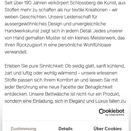
Seit über 190 Jahren verkörpert Schlossberg die Kunst, aus
Stoffen mehr zu schaffen als nur textile Kreationen – wir
weben Geschichten. Unsere Leidenschaft für
aussergewöhnliches Design und unvergleichliche
Handwerkskunst zeigt sich in jedem Detail. Jedes unserer
von Hand gemalten Muster ist ein kleines Meisterwerk, das
Ihren Rückzugsort in eine persönliche Wohlfühloase
verwandelt.
Erleben Sie pure Sinnlichkeit: Ob seidig glatt, sanft kühlend,
zart und luftig oder wohlig wärmend – unsere erlesenen
Stoffe passen sich Ihrem Komfort an und lassen Sie mit
jeder Berührung eine neue Facette der Behaglichkeit
entdecken. Unsere Bettwäsche ist nicht nur ein Produkt,
sondern eine Einladung, sich in Eleganz und Luxus fallen zu
lassen. Finden Sie heraus, worin Sie sich am besten
aufgehoben fühlen, und träumen Sie sich in Welten, die nur
für Sie geschaffen wurden.
Zustimmung
Details
Über Cookies