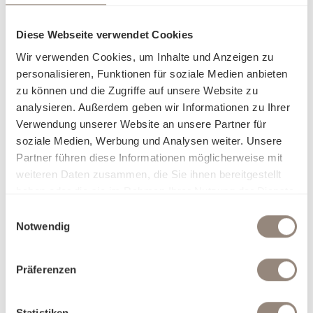
Ressourcen umgehen möchte, findet in Satin Organic eine
stimmige Lösung. Die GOTS-zertifizierte Bio-Baumwolle
Diese Webseite verwendet Cookies
schenkt ein angenehm leichtes Schlafgefühl und bewahrt
Wir verwenden Cookies, um Inhalte und Anzeigen zu
ihre Weichheit über viele Nächte hinweg. Die sorgfältige
personalisieren, Funktionen für soziale Medien anbieten
Verarbeitung und die mercerisierte Veredelung verleihen
zu können und die Zugriffe auf unsere Website zu
dem Gewebe einen natürlichen, matten Glanz, der Farben
analysieren. Außerdem geben wir Informationen zu Ihrer
harmonisch und klar zur Geltung bringt. Satin Organic
Verwendung unserer Website an unsere Partner für
verbindet zeitlose Eleganz mit einem bewussten Anspruch
soziale Medien, Werbung und Analysen weiter. Unsere
– für alle, die sich in ihrem Zuhause nicht nur wohlfühlen,
Partner führen diese Informationen möglicherweise mit
sondern auch verantwortungsvoll entscheiden möchten.
weiteren Daten zusammen, die Sie ihnen bereitgestellt
haben oder die sie im Rahmen Ihrer Nutzung der Dienste
Darum Satin Organic:
gesammelt haben.
Nachhaltig & zertifiziert für höchste ökologische und
Einwilligungsauswahl
soziale Standards
Notwendig
Anschmiegsame, weiche Textur
Natürlich edel und zeitlos schön
Präferenzen
Charakteristische, matt-glänzende Optik
Farbbrillanz für lebendige Farben
Hypoallergen & besonders hautfreundlich
Statistiken