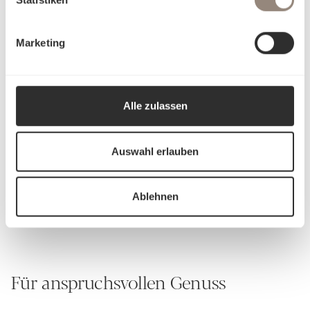
Atmungsaktiv, temperaturregulierend
Sehr langlebig bei korrekter Pflege
Marketing
Alle zulassen
Auswahl erlauben
Schlossberg Bettwäsche
Ablehnen
Für anspruchsvollen Genuss