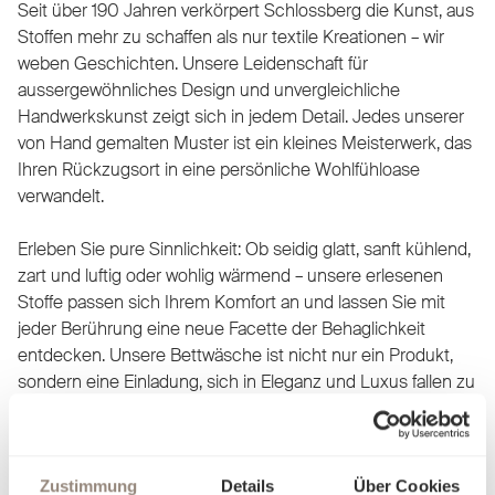
Seit über 190 Jahren verkörpert Schlossberg die Kunst, aus
Stoffen mehr zu schaffen als nur textile Kreationen – wir
weben Geschichten. Unsere Leidenschaft für
aussergewöhnliches Design und unvergleichliche
Handwerkskunst zeigt sich in jedem Detail. Jedes unserer
von Hand gemalten Muster ist ein kleines Meisterwerk, das
Ihren Rückzugsort in eine persönliche Wohlfühloase
verwandelt.
Erleben Sie pure Sinnlichkeit: Ob seidig glatt, sanft kühlend,
zart und luftig oder wohlig wärmend – unsere erlesenen
Stoffe passen sich Ihrem Komfort an und lassen Sie mit
jeder Berührung eine neue Facette der Behaglichkeit
entdecken. Unsere Bettwäsche ist nicht nur ein Produkt,
sondern eine Einladung, sich in Eleganz und Luxus fallen zu
lassen. Finden Sie heraus, worin Sie sich am besten
aufgehoben fühlen, und träumen Sie sich in Welten, die nur
für Sie geschaffen wurden.
Zustimmung
Details
Über Cookies