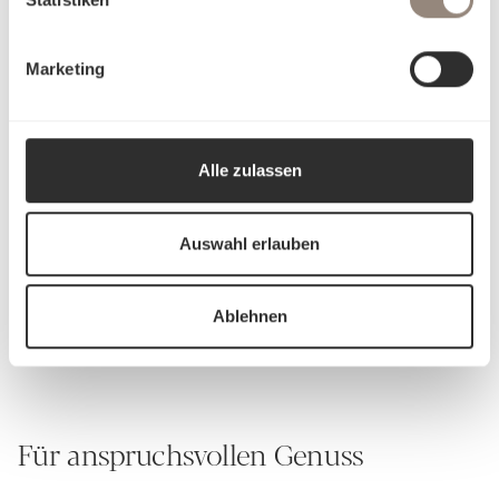
Atmungsaktiv, temperaturregulierend
Sehr langlebig bei korrekter Pflege
Marketing
Alle zulassen
Auswahl erlauben
Schlossberg Bettwäsche
Ablehnen
Für anspruchsvollen Genuss