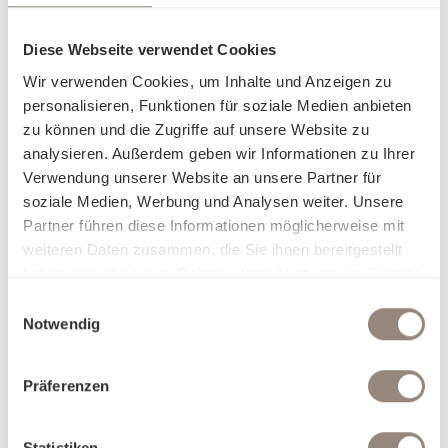
Ressourcen umgehen möchte, findet in Satin Organic eine
stimmige Lösung. Die GOTS-zertifizierte Bio-Baumwolle
Diese Webseite verwendet Cookies
schenkt ein angenehm leichtes Schlafgefühl und bewahrt
Wir verwenden Cookies, um Inhalte und Anzeigen zu
ihre Weichheit über viele Nächte hinweg. Die sorgfältige
personalisieren, Funktionen für soziale Medien anbieten
Verarbeitung und die mercerisierte Veredelung verleihen
zu können und die Zugriffe auf unsere Website zu
dem Gewebe einen natürlichen, matten Glanz, der Farben
analysieren. Außerdem geben wir Informationen zu Ihrer
harmonisch und klar zur Geltung bringt. Satin Organic
Verwendung unserer Website an unsere Partner für
verbindet zeitlose Eleganz mit einem bewussten Anspruch
soziale Medien, Werbung und Analysen weiter. Unsere
– für alle, die sich in ihrem Zuhause nicht nur wohlfühlen,
Partner führen diese Informationen möglicherweise mit
sondern auch verantwortungsvoll entscheiden möchten.
weiteren Daten zusammen, die Sie ihnen bereitgestellt
haben oder die sie im Rahmen Ihrer Nutzung der Dienste
Darum Satin Organic:
gesammelt haben.
Nachhaltig & zertifiziert für höchste ökologische und
Einwilligungsauswahl
soziale Standards
Notwendig
Anschmiegsame, weiche Textur
Natürlich edel und zeitlos schön
Präferenzen
Charakteristische, matt-glänzende Optik
Farbbrillanz für lebendige Farben
Hypoallergen & besonders hautfreundlich
Statistiken