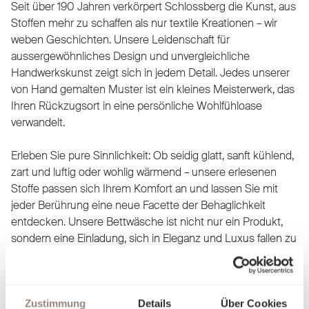
Seit über 190 Jahren verkörpert Schlossberg die Kunst, aus
Stoffen mehr zu schaffen als nur textile Kreationen – wir
weben Geschichten. Unsere Leidenschaft für
aussergewöhnliches Design und unvergleichliche
Handwerkskunst zeigt sich in jedem Detail. Jedes unserer
von Hand gemalten Muster ist ein kleines Meisterwerk, das
Ihren Rückzugsort in eine persönliche Wohlfühloase
verwandelt.
Erleben Sie pure Sinnlichkeit: Ob seidig glatt, sanft kühlend,
zart und luftig oder wohlig wärmend – unsere erlesenen
Stoffe passen sich Ihrem Komfort an und lassen Sie mit
jeder Berührung eine neue Facette der Behaglichkeit
entdecken. Unsere Bettwäsche ist nicht nur ein Produkt,
sondern eine Einladung, sich in Eleganz und Luxus fallen zu
lassen. Finden Sie heraus, worin Sie sich am besten
aufgehoben fühlen, und träumen Sie sich in Welten, die nur
für Sie geschaffen wurden.
Zustimmung
Details
Über Cookies