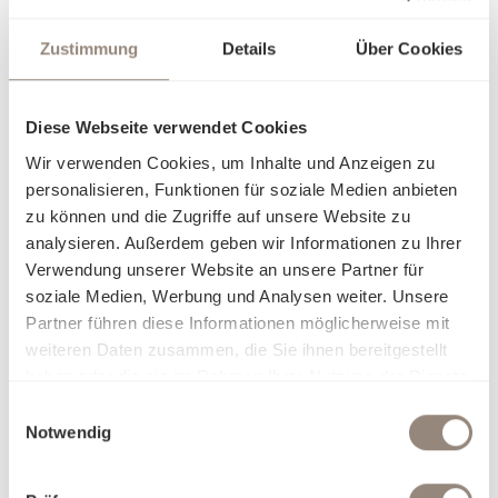
sondern eine Einladung, sich in Eleganz und Luxus fallen zu
lassen. Finden Sie heraus, worin Sie sich am besten
Zustimmung
Details
Über Cookies
aufgehoben fühlen, und träumen Sie sich in Welten, die nur
für Sie geschaffen wurden.
Diese Webseite verwendet Cookies
Wir verwenden Cookies, um Inhalte und Anzeigen zu
personalisieren, Funktionen für soziale Medien anbieten
zu können und die Zugriffe auf unsere Website zu
analysieren. Außerdem geben wir Informationen zu Ihrer
Verwendung unserer Website an unsere Partner für
soziale Medien, Werbung und Analysen weiter. Unsere
Partner führen diese Informationen möglicherweise mit
weiteren Daten zusammen, die Sie ihnen bereitgestellt
haben oder die sie im Rahmen Ihrer Nutzung der Dienste
gesammelt haben.
Einwilligungsauswahl
Notwendig