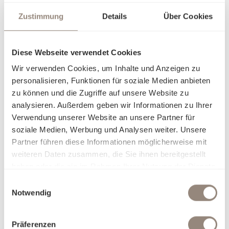
Zustimmung
Details
Über Cookies
Der Satin Organic ist die ideale Wahl für Menschen mit Sinn
für höchste Qualität und Verantwortung.
Wer Wert auf feine Stoffe legt und zugleich achtsam mit
Diese Webseite verwendet Cookies
Ressourcen umgehen möchte, findet in Satin Organic eine
Wir verwenden Cookies, um Inhalte und Anzeigen zu
stimmige Lösung. Die GOTS-zertifizierte Bio-Baumwolle
personalisieren, Funktionen für soziale Medien anbieten
schenkt ein angenehm leichtes Schlafgefühl und bewahrt
zu können und die Zugriffe auf unsere Website zu
ihre Weichheit über viele Nächte hinweg. Die sorgfältige
analysieren. Außerdem geben wir Informationen zu Ihrer
Verarbeitung und die mercerisierte Veredelung verleihen
Verwendung unserer Website an unsere Partner für
dem Gewebe einen natürlichen, matten Glanz, der Farben
soziale Medien, Werbung und Analysen weiter. Unsere
harmonisch und klar zur Geltung bringt. Satin Organic
Partner führen diese Informationen möglicherweise mit
verbindet zeitlose Eleganz mit einem bewussten Anspruch
weiteren Daten zusammen, die Sie ihnen bereitgestellt
– für alle, die sich in ihrem Zuhause nicht nur wohlfühlen,
haben oder die sie im Rahmen Ihrer Nutzung der Dienste
sondern auch verantwortungsvoll entscheiden möchten.
gesammelt haben.
Einwilligungsauswahl
Notwendig
Darum Satin Organic:
Nachhaltig & zertifiziert für höchste ökologische und
soziale Standards
Präferenzen