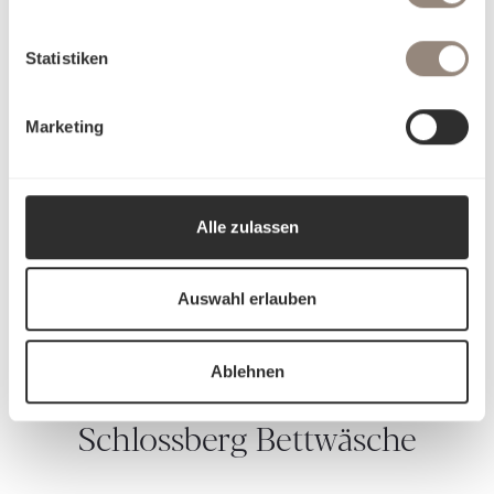
Anschmiegsame, weiche Textur
Natürlich edel und zeitlos schön
Charakteristische, matt-glänzende Optik
Statistiken
Farbbrillanz für lebendige Farben
Hypoallergen & besonders hautfreundlich
Marketing
Atmungsaktiv, temperaturregulierend
Sehr langlebig bei korrekter Pflege
Alle zulassen
Auswahl erlauben
Ablehnen
Schlossberg Bettwäsche