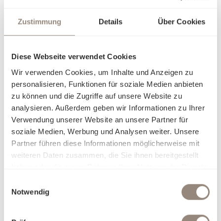
sondern eine Einladung, sich in Eleganz und Luxus fallen zu
lassen. Finden Sie heraus, worin Sie sich am besten
Zustimmung
Details
Über Cookies
aufgehoben fühlen, und träumen Sie sich in Welten, die nur
für Sie geschaffen wurden.
Diese Webseite verwendet Cookies
Wir verwenden Cookies, um Inhalte und Anzeigen zu
personalisieren, Funktionen für soziale Medien anbieten
zu können und die Zugriffe auf unsere Website zu
analysieren. Außerdem geben wir Informationen zu Ihrer
Verwendung unserer Website an unsere Partner für
soziale Medien, Werbung und Analysen weiter. Unsere
Partner führen diese Informationen möglicherweise mit
weiteren Daten zusammen, die Sie ihnen bereitgestellt
haben oder die sie im Rahmen Ihrer Nutzung der Dienste
gesammelt haben.
Einwilligungsauswahl
Notwendig