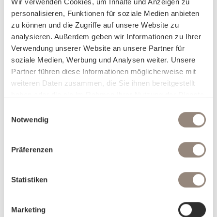
Mit unserer Jacquard-Bettwäsche ist Ihnen das luxuriöse
Wir verwenden Cookies, um Inhalte und Anzeigen zu
Schlafgefühl wie im Hotelzimmer garantiert. Die elegant
personalisieren, Funktionen für soziale Medien anbieten
abhebende, changierende Musterung lässt diesen Stoff
zu können und die Zugriffe auf unsere Website zu
schwerer und robuster wirken, ist aber dennoch wunderbar
analysieren. Außerdem geben wir Informationen zu Ihrer
leicht bei der Berührung und während des Schlafs. Dank
Verwendung unserer Website an unsere Partner für
der mercerisierten Veredelung der Baumwolle erstrahlt Ihre
soziale Medien, Werbung und Analysen weiter. Unsere
Bettwäsche in einem royalen Glanz und schenkt damit
Partner führen diese Informationen möglicherweise mit
Ihrem Rückzugsort seinen ganz eigenen Zauber.
weiteren Daten zusammen, die Sie ihnen bereitgestellt
haben oder die sie im Rahmen Ihrer Nutzung der Dienste
Darum Jacquard:
gesammelt haben.
Einwilligungsauswahl
Luxuriöse Optik dank spezieller Webtechnik
Notwendig
Äusserst stabil und langlebig
Angenehm weich auf der Haut
Präferenzen
Sorgt für ein optimales Schlafklima
Atmungsaktiv, temperaturregulierend
Statistiken
Marketing