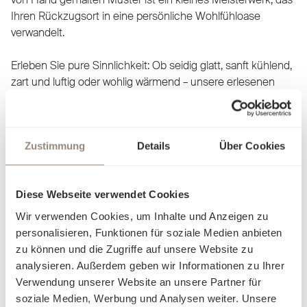
Ihren Rückzugsort in eine persönliche Wohlfühloase
verwandelt.
Erleben Sie pure Sinnlichkeit: Ob seidig glatt, sanft kühlend,
zart und luftig oder wohlig wärmend – unsere erlesenen
Stoffe passen sich Ihrem Komfort an und lassen Sie mit
jeder Berührung eine neue Facette der Behaglichkeit
entdecken. Unsere Bettwäsche ist nicht nur ein Produkt,
Zustimmung
Details
Über Cookies
sondern eine Einladung, sich in Eleganz und Luxus fallen zu
lassen. Finden Sie heraus, worin Sie sich am besten
aufgehoben fühlen, und träumen Sie sich in Welten, die nur
Diese Webseite verwendet Cookies
für Sie geschaffen wurden.
Wir verwenden Cookies, um Inhalte und Anzeigen zu
personalisieren, Funktionen für soziale Medien anbieten
zu können und die Zugriffe auf unsere Website zu
analysieren. Außerdem geben wir Informationen zu Ihrer
Verwendung unserer Website an unsere Partner für
soziale Medien, Werbung und Analysen weiter. Unsere