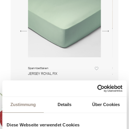
Spannbettlaken
Spannbettla
JERSEY ROYAL FIX
JERSEY RO
Ab
140,00 €
Ab
140,00 €
Zustimmung
Details
Über Cookies
Diese Webseite verwendet Cookies