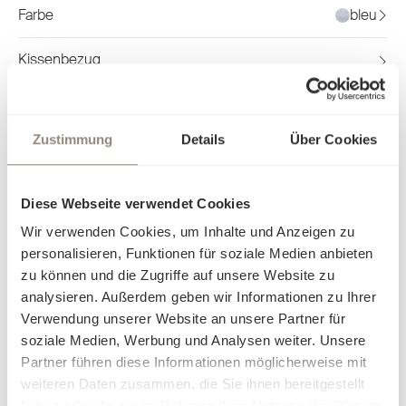
Farbe
bleu
Kissenbezug
Deckenbezug
Zustimmung
Details
Über Cookies
Leintuch
Diese Webseite verwendet Cookies
In den Warenkorb
Wir verwenden Cookies, um Inhalte und Anzeigen zu
Preise inkl. MwSt. zzgl. Versandkosten. Gratisversand ab CHF/€
personalisieren, Funktionen für soziale Medien anbieten
150.-
zu können und die Zugriffe auf unsere Website zu
analysieren. Außerdem geben wir Informationen zu Ihrer
Verwendung unserer Website an unsere Partner für
Mehr Produktinformationen
soziale Medien, Werbung und Analysen weiter. Unsere
Partner führen diese Informationen möglicherweise mit
weiteren Daten zusammen, die Sie ihnen bereitgestellt
haben oder die sie im Rahmen Ihrer Nutzung der Dienste