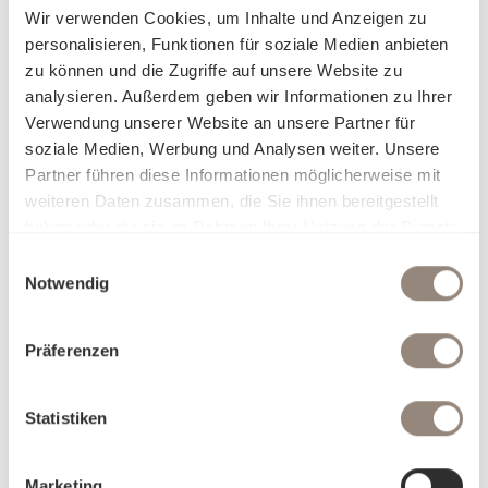
Wir verwenden Cookies, um Inhalte und Anzeigen zu
verwandelt.
personalisieren, Funktionen für soziale Medien anbieten
zu können und die Zugriffe auf unsere Website zu
Erleben Sie pure Sinnlichkeit: Ob seidig glatt, sanft kühlend,
analysieren. Außerdem geben wir Informationen zu Ihrer
zart und luftig oder wohlig wärmend – unsere erlesenen
Verwendung unserer Website an unsere Partner für
Stoffe passen sich Ihrem Komfort an und lassen Sie mit
soziale Medien, Werbung und Analysen weiter. Unsere
jeder Berührung eine neue Facette der Behaglichkeit
Partner führen diese Informationen möglicherweise mit
entdecken. Unsere Bettwäsche ist nicht nur ein Produkt,
weiteren Daten zusammen, die Sie ihnen bereitgestellt
sondern eine Einladung, sich in Eleganz und Luxus fallen zu
haben oder die sie im Rahmen Ihrer Nutzung der Dienste
lassen. Finden Sie heraus, worin Sie sich am besten
gesammelt haben.
aufgehoben fühlen, und träumen Sie sich in Welten, die nur
Einwilligungsauswahl
Notwendig
für Sie geschaffen wurden.
Präferenzen
Statistiken
Marketing