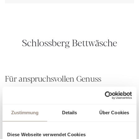
Schlossberg Bettwäsche
Für anspruchsvollen Genuss
Seit über 190 Jahren verkörpert Schlossberg die Kunst, aus
Stoffen mehr zu schaffen als nur textile Kreationen – wir
weben Geschichten. Unsere Leidenschaft für
Zustimmung
Details
Über Cookies
aussergewöhnliches Design und unvergleichliche
Handwerkskunst zeigt sich in jedem Detail. Jedes unserer
von Hand gemalten Muster ist ein kleines Meisterwerk, das
Diese Webseite verwendet Cookies
Ihren Rückzugsort in eine persönliche Wohlfühloase