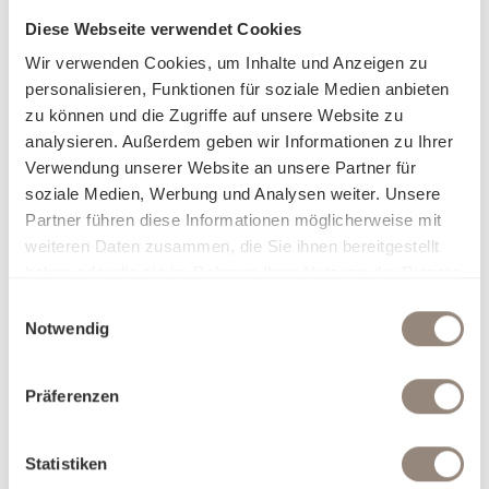
Ihren Rückzugsort in eine persönliche Wohlfühloase
Diese Webseite verwendet Cookies
verwandelt.
Wir verwenden Cookies, um Inhalte und Anzeigen zu
personalisieren, Funktionen für soziale Medien anbieten
Erleben Sie pure Sinnlichkeit: Ob seidig glatt, sanft kühlend,
zu können und die Zugriffe auf unsere Website zu
zart und luftig oder wohlig wärmend – unsere erlesenen
analysieren. Außerdem geben wir Informationen zu Ihrer
Stoffe passen sich Ihrem Komfort an und lassen Sie mit
Verwendung unserer Website an unsere Partner für
jeder Berührung eine neue Facette der Behaglichkeit
soziale Medien, Werbung und Analysen weiter. Unsere
entdecken. Unsere Bettwäsche ist nicht nur ein Produkt,
Partner führen diese Informationen möglicherweise mit
sondern eine Einladung, sich in Eleganz und Luxus fallen zu
weiteren Daten zusammen, die Sie ihnen bereitgestellt
lassen. Finden Sie heraus, worin Sie sich am besten
haben oder die sie im Rahmen Ihrer Nutzung der Dienste
aufgehoben fühlen, und träumen Sie sich in Welten, die nur
gesammelt haben.
Einwilligungsauswahl
für Sie geschaffen wurden.
Notwendig
Präferenzen
Statistiken