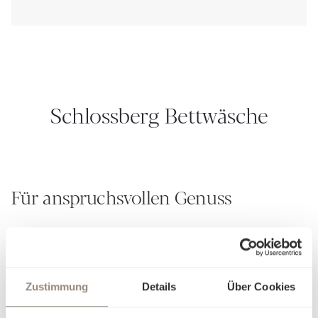
Schlossberg Bettwäsche
Für anspruchsvollen Genuss
Seit über 190 Jahren verkörpert Schlossberg die Kunst, aus
Stoffen mehr zu schaffen als nur textile Kreationen – wir
weben Geschichten. Unsere Leidenschaft für
aussergewöhnliches Design und unvergleichliche
Zustimmung
Details
Über Cookies
Handwerkskunst zeigt sich in jedem Detail. Jedes unserer
von Hand gemalten Muster ist ein kleines Meisterwerk, das