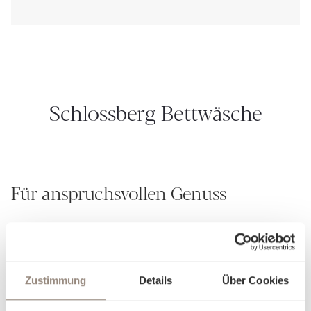
Schlossberg Bettwäsche
Für anspruchsvollen Genuss
Seit über 190 Jahren verkörpert Schlossberg die Kunst, aus
Stoffen mehr zu schaffen als nur textile Kreationen – wir
weben Geschichten. Unsere Leidenschaft für
aussergewöhnliches Design und unvergleichliche
Zustimmung
Details
Über Cookies
Handwerkskunst zeigt sich in jedem Detail. Jedes unserer
von Hand gemalten Muster ist ein kleines Meisterwerk, das