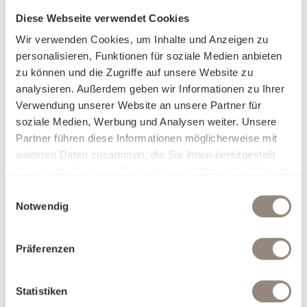
Ihren Rückzugsort in eine persönliche Wohlfühloase
Diese Webseite verwendet Cookies
verwandelt.
Wir verwenden Cookies, um Inhalte und Anzeigen zu
personalisieren, Funktionen für soziale Medien anbieten
Erleben Sie pure Sinnlichkeit: Ob seidig glatt, sanft kühlend,
zu können und die Zugriffe auf unsere Website zu
zart und luftig oder wohlig wärmend – unsere erlesenen
analysieren. Außerdem geben wir Informationen zu Ihrer
Stoffe passen sich Ihrem Komfort an und lassen Sie mit
Verwendung unserer Website an unsere Partner für
jeder Berührung eine neue Facette der Behaglichkeit
soziale Medien, Werbung und Analysen weiter. Unsere
entdecken. Unsere Bettwäsche ist nicht nur ein Produkt,
Partner führen diese Informationen möglicherweise mit
sondern eine Einladung, sich in Eleganz und Luxus fallen zu
weiteren Daten zusammen, die Sie ihnen bereitgestellt
lassen. Finden Sie heraus, worin Sie sich am besten
haben oder die sie im Rahmen Ihrer Nutzung der Dienste
aufgehoben fühlen, und träumen Sie sich in Welten, die nur
gesammelt haben.
Einwilligungsauswahl
für Sie geschaffen wurden.
Notwendig
Präferenzen
Statistiken