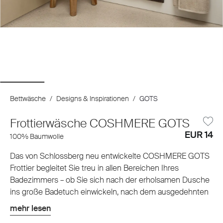
Bettwäsche
/
Designs & Inspirationen
/
GOTS
Frottierwäsche COSHMERE GOTS
EUR 14
100% Baumwolle
Das von Schlossberg neu entwickelte COSHMERE GOTS
Frottier begleitet Sie treu in allen Bereichen Ihres
Badezimmers – ob Sie sich nach der erholsamen Dusche
ins große Badetuch einwickeln, nach dem ausgedehnten
Schaumbad die Zehen im flauschigen Badteppich
mehr lesen
vergraben oder sich selbst und Ihren Gästen mit den