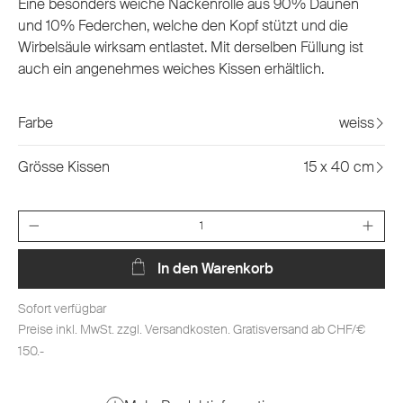
Eine besonders weiche Nackenrolle aus 90% Daunen
und 10% Federchen, welche den Kopf stützt und die
Wirbelsäule wirksam entlastet. Mit derselben Füllung ist
auch ein angenehmes weiches Kissen erhältlich.
Farbe
weiss
Grösse Kissen
15 x 40 cm
Anzahl
In den Warenkorb
Sofort verfügbar
Preise inkl. MwSt. zzgl. Versandkosten. Gratisversand ab CHF/€
150.-