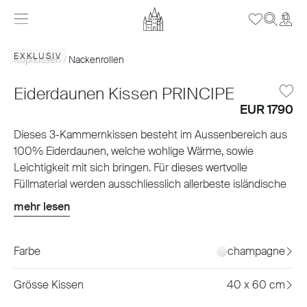
EXKLUSIV
Kopfkissen / Nackenrollen
Eiderdaunen Kissen PRINCIPE
EUR 1790
Dieses 3-Kammernkissen besteht im Aussenbereich aus
100% Eiderdaunen, welche wohlige Wärme, sowie
Leichtigkeit mit sich bringen. Für dieses wertvolle
Füllmaterial werden ausschliesslich allerbeste isländische
Eiderdaunen von freilebenden Eiderenten in
mehr lesen
stundenlanger, liebevoller Handarbeit sorgfältig verlesen.
Anschliessend werden die Daunen natürlich im Dampfbad
gereinigt und weiterverarbeitet. Der Innenbereich des
Farbe
champagne
Kissens besteht aus 90% neuer, silberner Gänsedaunen,
sowie 10% silberner Federchen. Der edle,
Grösse Kissen
40 x 60 cm
champagnerfarbene Seidenbezug sorgt für einen