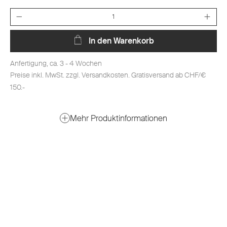
besonders schnellen Feuchtigkeitstransport und beste
Anzahl
Luftzirkulation.
Das Kissen aus reinen Eiderdaunen beschert
In den Warenkorb
unvergleichlichen, luxuriösen Wohlfühlschlaf.
Anfertigung, ca. 3 - 4 Wochen
Preise inkl. MwSt. zzgl. Versandkosten. Gratisversand ab CHF/€
150.-
Mehr Produktinformationen