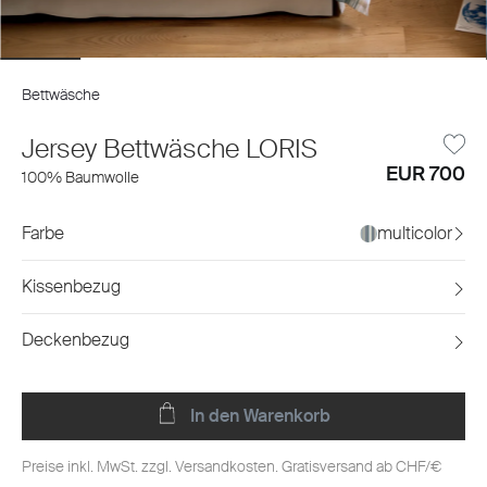
Bettwäsche
Jersey Bettwäsche LORIS
EUR 700
100% Baumwolle
Farbe
multicolor
Kissenbezug
Deckenbezug
In den Warenkorb
Preise inkl. MwSt. zzgl. Versandkosten. Gratisversand ab CHF/€