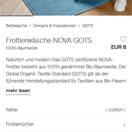
Bettwäsche
/
Designs & Inspirationen
/
GOTS
Frottierwäsche NOVA GOTS
EUR 8
100% Baumwolle
Natürlich und modern Das GOTS zertifizierte NOVA-
Frottier besteht aus 100% gekämmter Bio-Baumwolle. Der
Global Organic Textile Standard (GOTS) gilt als der
führende Herstellungsstandard für Textilien aus Bio-Fasern
weltweit. Neben der nachhaltigen und umweltverträglichen
mehr lesen
Herstellungsweise bringt NOVA eine hohe Saugfähigkeit
mit sich und bietet eine schöne Bandbreite an natürlichen
Farben. Die lebendige Anordnung der Frottierschleifen
Farbe
cotton
verleiht NOVA eine ganz besondere Jacquard Struktur mit
modernem Look.
Frottiertücher