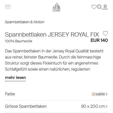
Spannbettlaken & Molton
Spannbettlaken JERSEY ROYAL FIX
EUR 140
100% Baumwolle
Das Spannbettlaken in der Jersey Royal Qualität besteht
aus reiner, feinster Baumwolle. Durch die feinmaschige
Struktur sorgt dieses Fixleintuch für ein angenehmes
Schlafgefühl sowie einen natürlichen, regulierten
Feuchtigkeitstransport. Trotz vielen Waschgängen lässt
mehr lesen
sich das pflegeleichte Spannbettlaken Jersey Royal wie zu
Beginn über Ihre Matratze spannen. Dank den hohen
Qualitätsstandards werden Sie daran lange Freude haben.
Farbe
sable
Eine umfangreiche Auswahl an 36 naturinspirierten,
eleganten Farben bietet Ihnen ein weites Spektrum an
Grösse Spannbettlaken
90 x 200 cm
Kombinationsmöglichkeiten und Farbspielen.