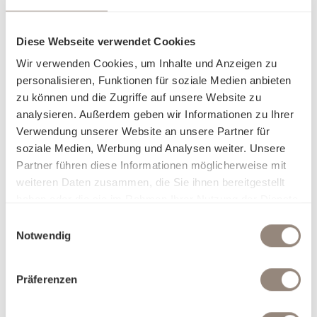
und zusammen mit unseren einzigartigen Stoffqualitäten
bleibende Berührungen hinterlassen.
Diese Webseite verwendet Cookies
Über Schlossberg
Wir verwenden Cookies, um Inhalte und Anzeigen zu
personalisieren, Funktionen für soziale Medien anbieten
zu können und die Zugriffe auf unsere Website zu
analysieren. Außerdem geben wir Informationen zu Ihrer
Verwendung unserer Website an unsere Partner für
soziale Medien, Werbung und Analysen weiter. Unsere
Partner führen diese Informationen möglicherweise mit
weiteren Daten zusammen, die Sie ihnen bereitgestellt
Bettwäsche im Chalet-Stil
haben oder die sie im Rahmen Ihrer Nutzung der Dienste
gesammelt haben.
Einwilligungsauswahl
Zwischen majestätischen Berggipfeln, klarer Alpenluft und
Notwendig
der wohltuenden Ruhe der Natur entsteht ein Gefühl von
Geborgenheit. Unsere Alpine Living Bettwäsche greift diese
Präferenzen
besondere Atmosphäre auf und verbindet charaktervolle,
handgemalte Designs mit feinsten Materialien.