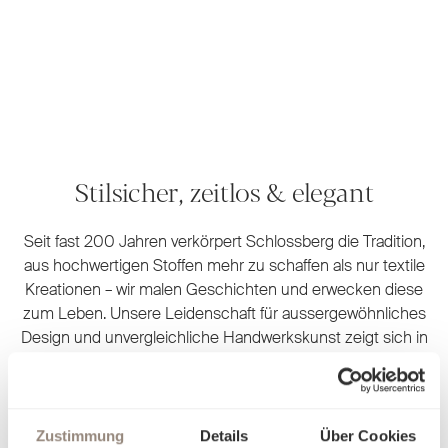
Stilsicher, zeitlos & elegant
Seit fast 200 Jahren verkörpert Schlossberg die Tradition,
aus hochwertigen Stoffen mehr zu schaffen als nur textile
Kreationen – wir malen Geschichten und erwecken diese
zum Leben. Unsere Leidenschaft für aussergewöhnliches
Design und unvergleichliche Handwerkskunst zeigt sich in
jedem Detail. Jedes unserer Designs wird noch heute am
ursprünglichen Standort in unserem hauseigenen Atelier
von Hand gemalt. Es sind kleine Meisterwerke, die Ihren
Rückzugsort in eine persönliche Wohlfühloase verwandeln
Zustimmung
Details
Über Cookies