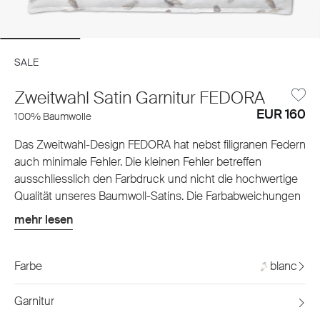
SALE
Zweitwahl Satin Garnitur FEDORA
EUR 160
100% Baumwolle
Das Zweitwahl-Design FEDORA hat nebst filigranen Federn
auch minimale Fehler. Die kleinen Fehler betreffen
ausschliesslich den Farbdruck und nicht die hochwertige
Qualität unseres Baumwoll-Satins. Die Farbabweichungen
sind anhand der Beispielbilder ersichtlich, fallen jedoch
mehr lesen
unterschiedlich aus und können nicht genau im Ort
bestimmt werden kann. Unsere hochwertige Qualität
sowie Ihre Zufriedenheit sind unser höchster Anspruch,
Farbe
blanc
doch auch bei uns verläuft nicht immer alles seidig glatt.
Damit wir aus kleinen Schönheitsfehlern einen liebevollen
Garnitur
Beitrag zu mehr Nachhaltigkeit leisten können, geben wir