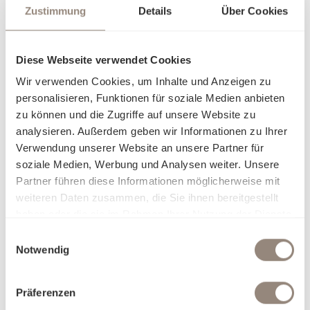
Der Schlossberg Satin
Zustimmung
Details
Über Cookies
Lassen Sie sich von dieser Satin-Qualität in die Welt der
hochwertigen Stoffe und die Welt von Schlossberg
Diese Webseite verwendet Cookies
entführen. Der Satin schenkt Ihnen ein leichtes, feines
Wir verwenden Cookies, um Inhalte und Anzeigen zu
Schlafgefühl und bleibt auch während mehreren Nächten
personalisieren, Funktionen für soziale Medien anbieten
frisch und angenehm weich auf der Haut. Die mercerisierte
zu können und die Zugriffe auf unsere Website zu
Veredelung der Baumwolle lässt die Bettwäsche in einem
analysieren. Außerdem geben wir Informationen zu Ihrer
natürlichen, matten Glanz erstrahlen und Ihre persönlichen
Verwendung unserer Website an unsere Partner für
Lieblingsfarben ebenmässig und kräftig zur Geltung
soziale Medien, Werbung und Analysen weiter. Unsere
kommen.
Partner führen diese Informationen möglicherweise mit
Der Schlossberg Satin überzeugt dank seiner
weiteren Daten zusammen, die Sie ihnen bereitgestellt
hochwertigen Verarbeitung mit einer hohen Langlebigkeit
haben oder die sie im Rahmen Ihrer Nutzung der Dienste
und bereitet Ihnen damit über viele Jahre Freude und
gesammelt haben.
Einwilligungsauswahl
erholsame Wohlfühlmomente.
Notwendig
Darum Satin:
Besonders angenehmes Schlafgefühl
Präferenzen
Anschmiegsame, weiche Textur