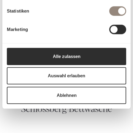
Charakteristische, matt-glänzende Optik
Statistiken
Farbbrillanz für lebendige Farben
Hypoallergen
Atmungsaktiv, temperaturregulierend
Marketing
Sehr langlebig bei korrekter Pflege
Alle zulassen
Auswahl erlauben
Ablehnen
Schlossberg Bettwäsche