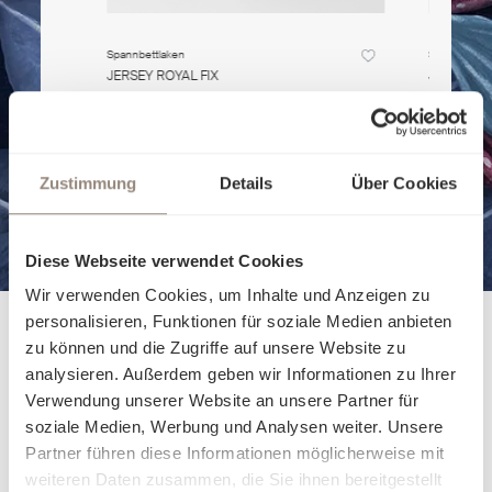
Spannbettlaken
Spannbettla
JERSEY ROYAL FIX
JERSEY RO
Ab
140,00 €
Ab
140,00 €
Zustimmung
Details
Über Cookies
Diese Webseite verwendet Cookies
Wir verwenden Cookies, um Inhalte und Anzeigen zu
personalisieren, Funktionen für soziale Medien anbieten
zu können und die Zugriffe auf unsere Website zu
analysieren. Außerdem geben wir Informationen zu Ihrer
Verwendung unserer Website an unsere Partner für
soziale Medien, Werbung und Analysen weiter. Unsere
Partner führen diese Informationen möglicherweise mit
weiteren Daten zusammen, die Sie ihnen bereitgestellt