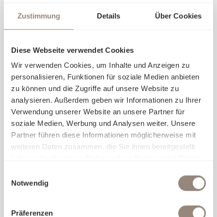
Zustimmung
Details
Über Cookies
Diese Webseite verwendet Cookies
Wir verwenden Cookies, um Inhalte und Anzeigen zu
personalisieren, Funktionen für soziale Medien anbieten
zu können und die Zugriffe auf unsere Website zu
analysieren. Außerdem geben wir Informationen zu Ihrer
Verwendung unserer Website an unsere Partner für
soziale Medien, Werbung und Analysen weiter. Unsere
Partner führen diese Informationen möglicherweise mit
Zu einer erholsamen Nachtruhe gehören die ideale
weiteren Daten zusammen, die Sie ihnen bereitgestellt
Decke und das passende Kissen genau so wie die
haben oder die sie im Rahmen Ihrer Nutzung der Dienste
eigene Lieblingsbettwäsche. Entdecken Sie alle
gesammelt haben.
Füllmaterialien für Decken und Kissen direkt vor Ort
Einwilligungsauswahl
und finden Sie Ihre optimale Wärme und Stützkraft.
Notwendig
Präferenzen