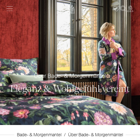
Über Bade- & Morgenmäntel
Eleganz & Wohlgefühl vereint
Bade- & Morgenmantel
/
Über Bade- & Morgenmäntel