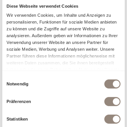
Qualität, die man fühlt.
Diese Webseite verwendet Cookies
Wir verwenden Cookies, um Inhalte und Anzeigen zu
Mit Schlossberg entscheiden Sie sich für langlebige
personalisieren, Funktionen für soziale Medien anbieten
Qualität, sorgfältige Verarbeitung und textile Kompetenz –
zu können und die Zugriffe auf unsere Website zu
für ein Badezimmer, das Komfort und Ästhetik auf
analysieren. Außerdem geben wir Informationen zu Ihrer
höchstem Niveau vereint.
Verwendung unserer Website an unsere Partner für
soziale Medien, Werbung und Analysen weiter. Unsere
Schlossberg Frottier schenkt Ihnen langanhaltende Freude:
Partner führen diese Informationen möglicherweise mit
GOTS-zertifiziert – strenge ökologische und soziale
weiteren Daten zusammen, die Sie ihnen bereitgestellt
Standards.
haben oder die sie im Rahmen Ihrer Nutzung der Dienste
100 % Bio-Baumwolle – frei von schädlichen
gesammelt haben.
Einwilligungsauswahl
Chemikalien.
Notwendig
Angenehme Haptik – weich und hautfreundlich.
Hohe Saugfähigkeit – effizient beim Abtrocknen.
Präferenzen
Langlebig und formstabil – beständig auch nach vielen
Waschgängen.
Statistiken